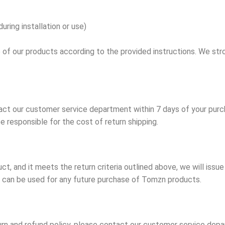
ring installation or use)
use of our products according to the provided instructions. We s
ntact our customer service department within 7 days of your purc
be responsible for the cost of return shipping.
, and it meets the return criteria outlined above, we will issue 
it can be used for any future purchase of Tomzn products.
turn and refund policy, please contact our customer service de