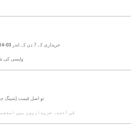
03-114-462-011
خریداری کے 7 دن کے اندر
واپسی کی ش
تو اصل قیمت (شپنگ چار
کی آئندہ خریداریوں میں استعمال کیا جا سکتا