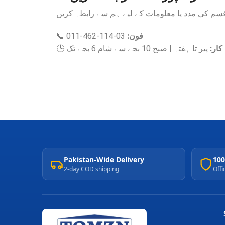
📞
03-114-462-011
فون:
🕒
پیر تا ہفتہ | صبح 10 بجے سے شام 6 بجے تک
 کار
Pakistan-Wide Delivery
100
2-day COD shipping
Offi