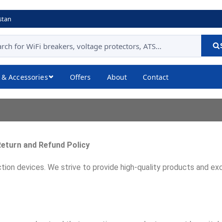
stan
 & Accessories
Offers
About
Contact
Return and Refund Policy
ction devices.
We strive to provide high-quality products and ex