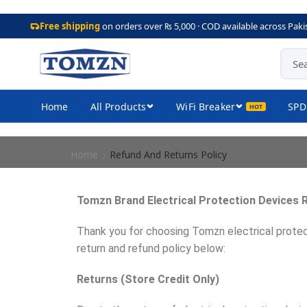
Free shipping
on orders over ₨ 5,000 · COD available across Paki
Home
All Products
WiFi Breaker
SPD
Home
Refund And Returns Policy
Tomzn Brand Electrical Protection Devices 
Thank you for choosing Tomzn electrical prote
return and refund policy below:
Returns (Store Credit Only)