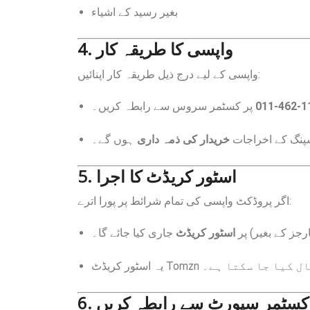
بغیر رسید کے اشیاء
4. واپسی کا طریقہ کار
واپسی کے لیے درج ذیل طریقہ کار اپنائیں:
پر کسٹمر سروس سے رابطہ کریں۔
پنگ کے اخراجات
خریدار کی ذمہ داری
ہوں گے۔
5. اسٹور کریڈٹ کا اجرا
اگر پروڈکٹ واپسی کی تمام شرائط پر پورا اترے:
جز کے بغیر) پر
اسٹور کریڈٹ
جاری کیا جائے گا۔
یہ اسٹور کریڈٹ Tomzn  ہے۔
6. کسٹمر سپورٹ سے رابطہ کریں