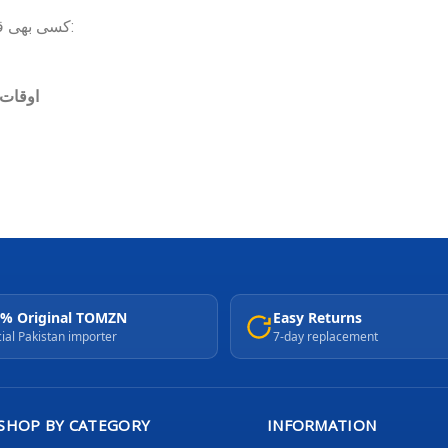
کسی بھی قسم کی مدد یا معلومات کے لیے ہم سے رابطہ کریں:
اوقات:
% Original TOMZN
Easy Returns
cial Pakistan importer
7-day replacement
SHOP BY CATEGORY
INFORMATION