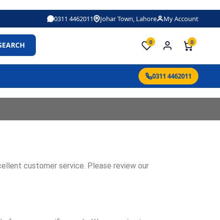
0311 4462011
Johar Town, Lahore
My Account
0
0
SEARCH
0311 4462011
cellent customer service. Please review our