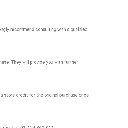
trongly recommend consulting with a qualified
hase. They will provide you with further
a store credit for the original purchase price
partment at 03-114-462-011