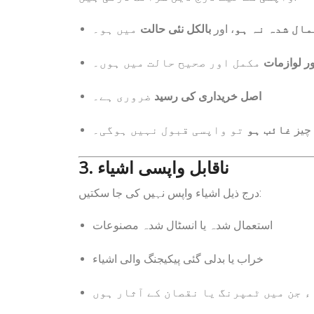
ال شدہ نہ ہو
، اور
بالکل نئی حالت
میں ہو۔
ور لوازمات
مکمل اور صحیح حالت میں ہوں۔
اصل خریداری کی رسید
ضروری ہے۔
 چیز
غائب ہو
تو واپسی قبول نہیں ہوگی۔
3. ناقابل واپسی اشیاء
درج ذیل اشیاء واپس نہیں کی جا سکتیں:
استعمال شدہ یا انسٹال شدہ مصنوعات
خراب یا بدلی گئی پیکیجنگ والی اشیاء
 جن میں ٹمپرنگ یا نقصان کے آثار ہوں