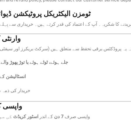
ٹومزن الیکٹریکل پروٹیکشن ڈیوا
نے کا شکریہ۔ آپ کے اعتماد کی قدر کرتے ہیں۔ خریداری سے پہلے ہ
وارنٹی 
ہ یہ پروڈکٹس برقی تحفظ سے متعلق ہیں (سرکٹ بریکرز اور سیفٹ
جلے ہوئے، ٹوٹے ہوئے یا توڑ پھوڑ والے
س
انسٹالیشن کے 
خریدار کی ذمہ 
واپسی )
واپسی صرف
7 دن
کے اندر
اسٹور کریڈٹ
کی ص،