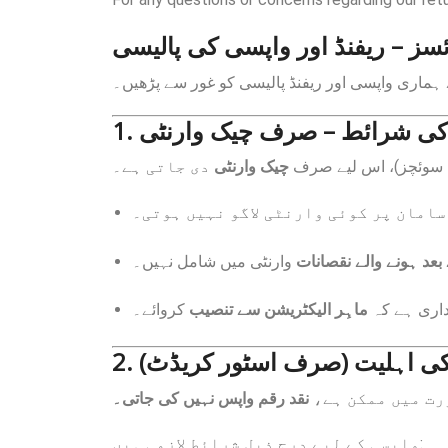
ئسز – ریفنڈ اور واپسی کی پالیسی
ماری واپسی اور ریفنڈ پالیسی کو غور سے پڑھیں۔
1. کی شرائط – صرف چیک وارنٹی
ی سوئچز)، اس لیے صرف
چیک وارنٹی
دی جاتی ہے۔
امان پر کوئی وارنٹی لاگو نہیں ہوتی۔
بعد ہونے والے نقصانات
وارنٹی میں شامل نہیں۔
داری ہے کہ
ماہِر الیکٹریشن سے تنصیب
کروائے۔
2. کی اہلیت (صرف اسٹور کریڈٹ
ورت میں ممکن ہے
نقد رقم واپس نہیں کی جاتی۔
واپسی کے لیے درج ذیل شرائط لازمی ہیں: